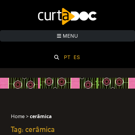
MENU
PT
ES
>
cerâmica
Home
Tag: cerâmica