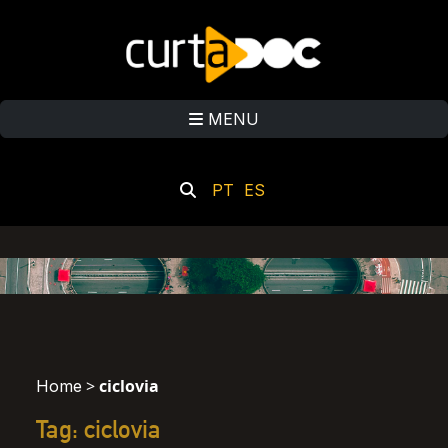
MENU
PT
ES
>
ciclovia
Home
Tag: ciclovia