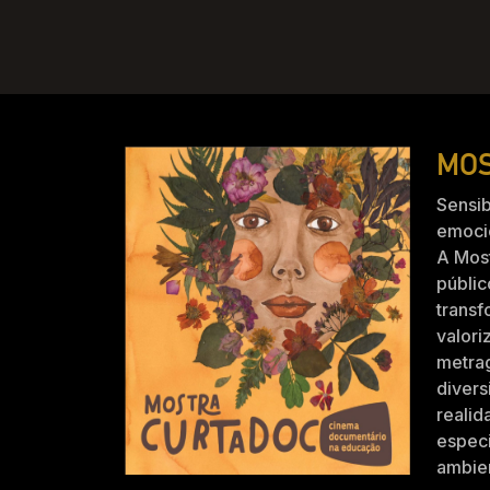
MOS
Sensib
emocio
A Mos
públic
trans
valori
metra
divers
realid
especi
ambien