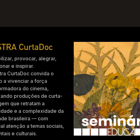
TRA CurtaDoc
ilizar, provocar, alegrar,
nar e inspirar.
tra CurtaDoc convida o
o a vivenciar a força
formadora do cinema,
zando produções de curta-
gem que retratam a
idade e a complexidade da
ade brasileira — com
al atenção a temas sociais,
tais e culturais.