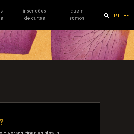
es
inscrições
quem
PT
ES
is
de curtas
somos
?
 diversos cineclubistas, o