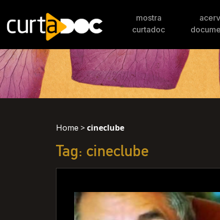
mostra
acer
curtadoc
docume
>
cineclube
Home
Tag: cineclube