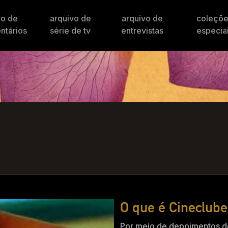
vo de
arquivo de
arquivo de
coleçõ
ntários
série de tv
entrevistas
especia
O que é Cineclube
Por meio de depoimentos de