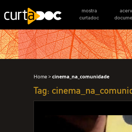
mostra
acer
curtadoc
docume
>
cinema_na_comunidade
Home
Tag: cinema_na_comuni