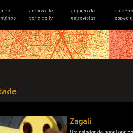
vo de
arquivo de
arquivo de
coleçõ
ntários
série de tv
entrevistas
especia
dade
Zagati
Um catador de papel apaixo