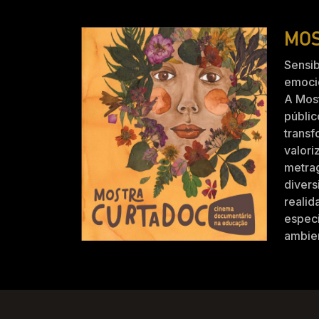
MOS
Sensib
emocio
A Mos
públic
trans
valori
metra
divers
realid
especi
ambien