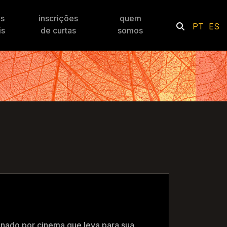
es
inscrições
quem
PT
ES
is
de curtas
somos
nado por cinema que leva para sua