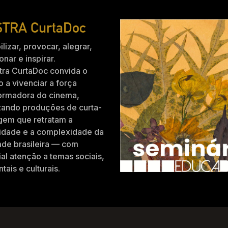
TRA CurtaDoc
ilizar, provocar, alegrar,
nar e inspirar.
tra CurtaDoc convida o
o a vivenciar a força
formadora do cinema,
zando produções de curta-
gem que retratam a
idade e a complexidade da
ade brasileira — com
al atenção a temas sociais,
tais e culturais.