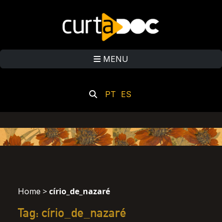
MENU
PT
ES
>
círio_de_nazaré
Home
Tag: círio_de_nazaré