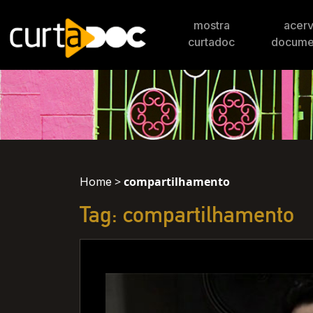
mostra
acer
curtadoc
docume
>
compartilhamento
Home
Tag: compartilhamento