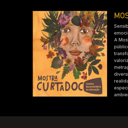
MOS
Sensib
emocio
A Mos
públic
trans
valori
metra
divers
realid
especi
ambien