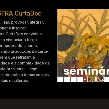
TRA CurtaDoc
ilizar, provocar, alegrar,
nar e inspirar.
tra CurtaDoc convida o
o a vivenciar a força
formadora do cinema,
zando produções de curta-
gem que retratam a
idade e a complexidade da
ade brasileira — com
al atenção a temas sociais,
tais e culturais.