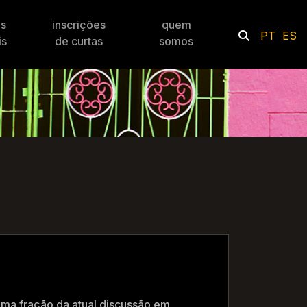
es
inscrições
quem
PT
ES
is
de curtas
somos
ma fração da atual discussão em