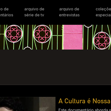
vo de
arquivo de
arquivo de
coleçõ
ntários
série de tv
entrevistas
especia
A Cultura é Nossa
Este documentário aborda u