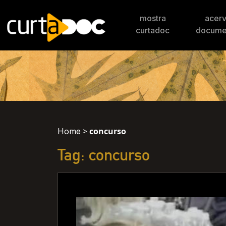
mostra
acer
curtadoc
docume
>
concurso
Home
Tag: concurso