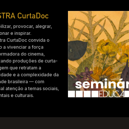
TRA CurtaDoc
ilizar, provocar, alegrar,
nar e inspirar.
tra CurtaDoc convida o
o a vivenciar a força
formadora do cinema,
zando produções de curta-
gem que retratam a
idade e a complexidade da
ade brasileira — com
al atenção a temas sociais,
tais e culturais.