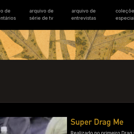
vo de
arquivo de
arquivo de
coleçõ
ntários
série de tv
entrevistas
especia
Super Drag Me
Realizado no primeiro Drag