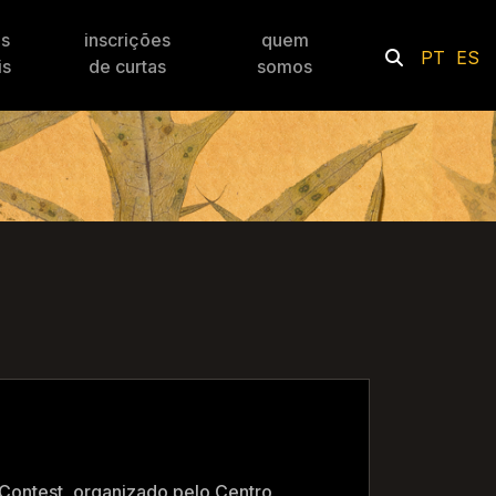
es
inscrições
quem
PT
ES
is
de curtas
somos
 Contest, organizado pelo Centro