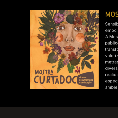
MOS
Sensib
emocio
A Mos
públic
trans
valori
metra
divers
realid
especi
ambien