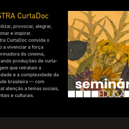
TRA CurtaDoc
ilizar, provocar, alegrar,
nar e inspirar.
tra CurtaDoc convida o
o a vivenciar a força
formadora do cinema,
zando produções de curta-
gem que retratam a
idade e a complexidade da
ade brasileira — com
al atenção a temas sociais,
tais e culturais.