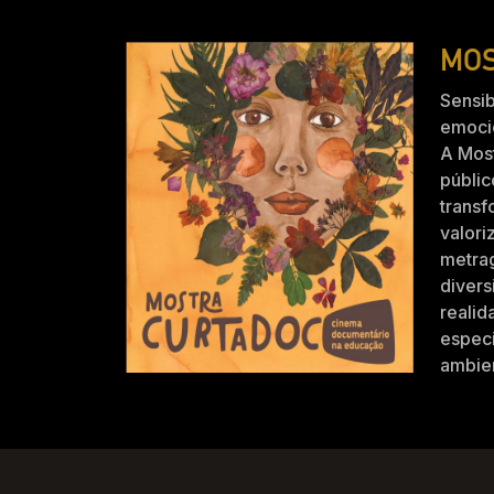
MOS
Sensib
emocio
A Mos
públic
trans
valori
metra
divers
realid
especi
ambien