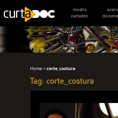
mostra
acer
curtadoc
docume
>
corte_costura
Home
Tag: corte_costura