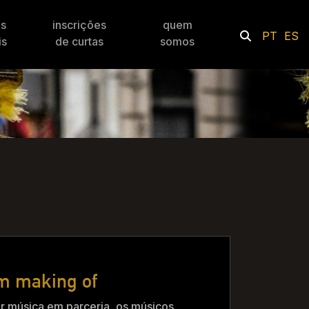
es
inscrições
quem
PT
ES
is
de curtas
somos
um making of
r música em parceria, os músicos