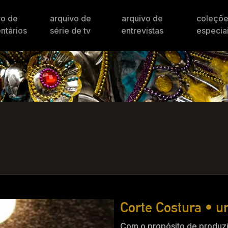
vo de
arquivo de
arquivo de
coleçõ
ntários
série de tv
entrevistas
especia
Corte Costura • 
Com o propósito de produzi