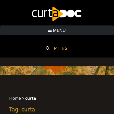
MENU
PT
ES
>
curta
Home
Tag: curta