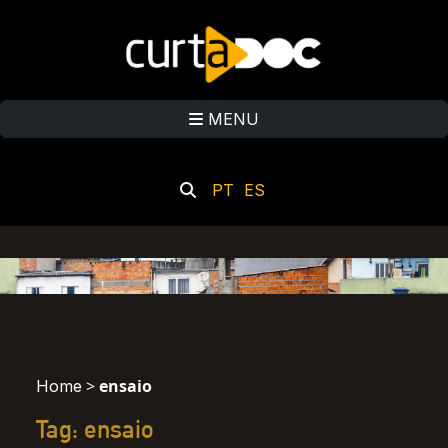
MENU
PT
ES
>
ensaio
Home
Tag: ensaio