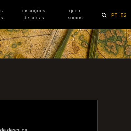
es
inscrições
quem
PT
ES
is
de curtas
somos
ede desculpa.