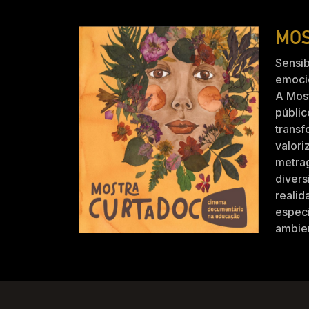
MOS
Sensib
emocio
A Mos
públic
trans
valori
metra
divers
realid
especi
ambien