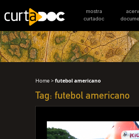
mostra
acer
curtadoc
docume
>
futebol americano
Home
Tag: futebol americano