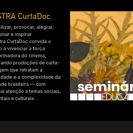
TRA CurtaDoc
ilizar, provocar, alegrar,
nar e inspirar.
tra CurtaDoc convida o
o a vivenciar a força
formadora do cinema,
zando produções de curta-
gem que retratam a
idade e a complexidade da
ade brasileira — com
al atenção a temas sociais,
tais e culturais.