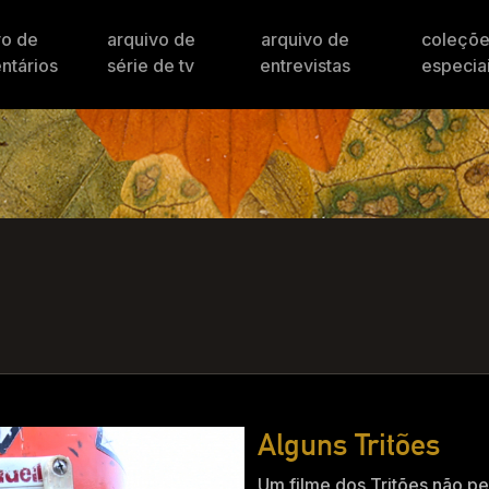
vo de
arquivo de
arquivo de
coleçõ
ntários
série de tv
entrevistas
especia
Alguns Tritões
Um filme dos Tritões não p