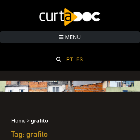
MENU
PT
ES
>
grafito
Home
Tag: grafito