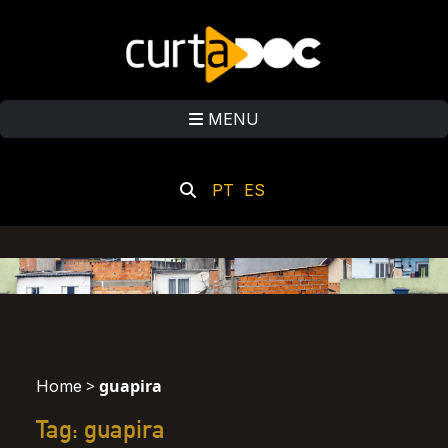
MENU
PT
ES
>
guapira
Home
Tag: guapira