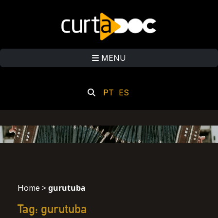
MENU
PT
ES
>
gurutuba
Home
Tag: gurutuba