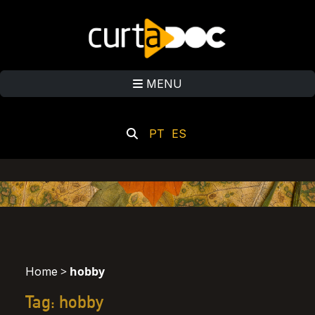
MENU
PT
ES
>
hobby
Home
Tag: hobby