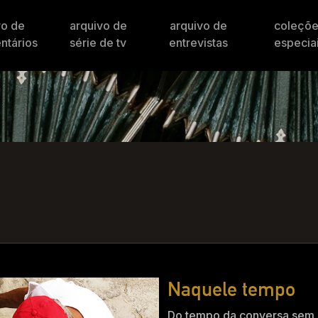
vo de
arquivo de
arquivo de
coleçõ
ntários
série de tv
entrevistas
especia
Naquele tempo
Do tempo da conversa sem 