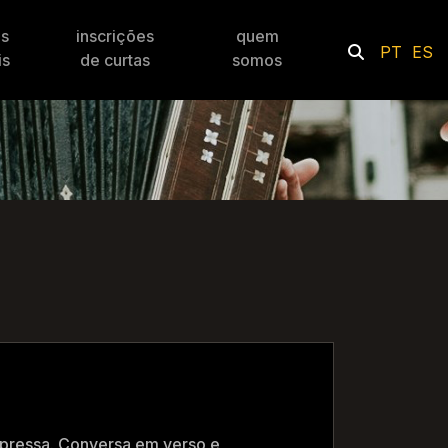
es
inscrições
quem
PT
ES
is
de curtas
somos
pressa. Conversa em verso e