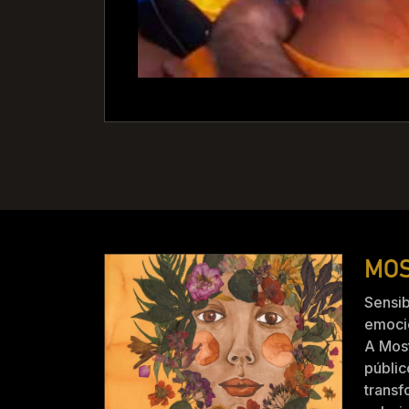
MOS
Sensib
emocio
A Mos
públic
trans