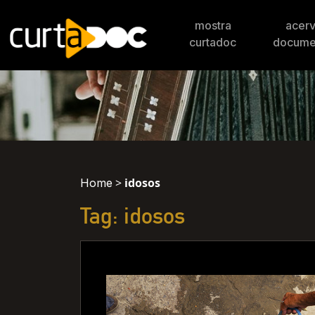
mostra
acer
curtadoc
docume
>
idosos
Home
Tag: idosos