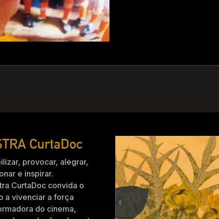
TRA CurtaDoc
ilizar, provocar, alegrar,
nar e inspirar.
tra CurtaDoc convida o
o a vivenciar a força
formadora do cinema,