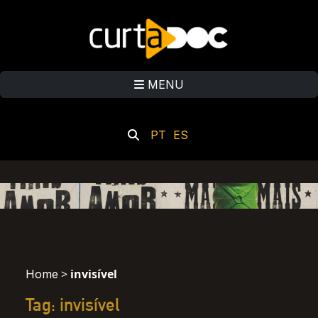
MENU
PT
ES
>
invisível
Home
Tag: invisível