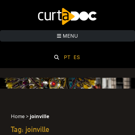
MENU
PT
ES
>
joinville
Home
Tag: joinville