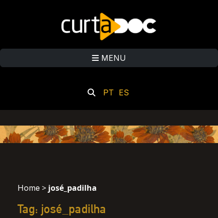
MENU
PT
ES
>
josé_padilha
Home
Tag: josé_padilha