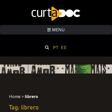
MENU
PT
ES
>
librero
Home
Tag: librero