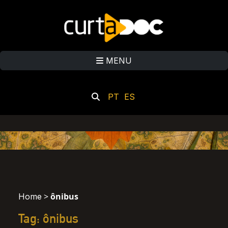
MENU
PT
ES
>
ônibus
Home
Tag: ônibus