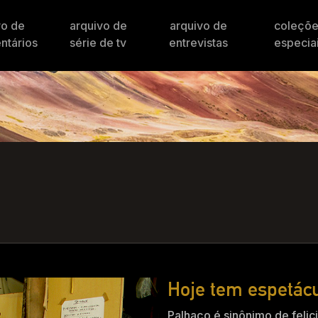
vo de
arquivo de
arquivo de
coleçõ
ntários
série de tv
entrevistas
especia
Hoje tem espetác
Palhaço é sinônimo de felici