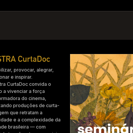
TRA CurtaDoc
ilizar, provocar, alegrar,
nar e inspirar.
tra CurtaDoc convida o
o a vivenciar a força
formadora do cinema,
zando produções de curta-
gem que retratam a
idade e a complexidade da
ade brasileira — com