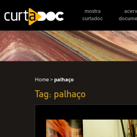
mostra
acer
curtadoc
docume
>
palhaço
Home
Tag: palhaço