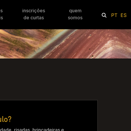
es
inscrições
quem
PT
ES
is
de curtas
somos
ulo?
dade, risadas, brincadeiras e