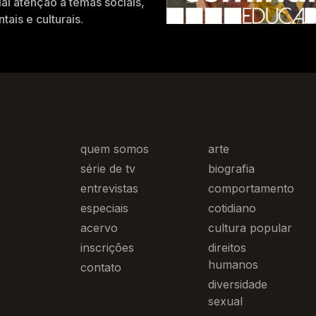
al atenção a temas sociais,
tais e culturais.
quem somos
arte
série de tv
biografia
entrevistas
comportamento
especiais
cotidiano
acervo
cultura popular
inscrições
direitos
humanos
contato
diversidade
sexual