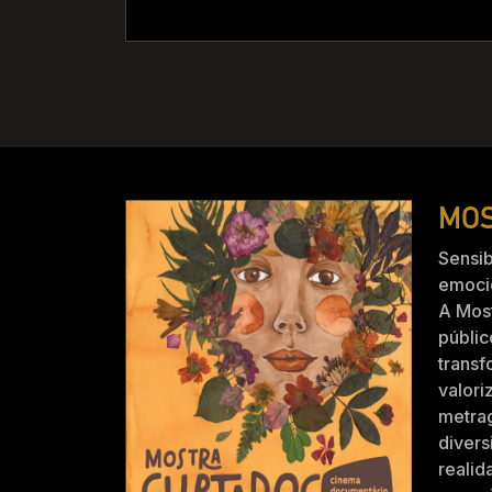
MOS
Sensib
emocio
A Mos
públic
trans
valori
metra
divers
realid