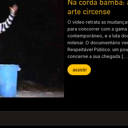
Na corda bamba: a
arte circense
O vídeo retrata as mudanças
para concorrer com a gama
contemporâneo, e a luta dos
milenar. O documentário vem
Respeitável Público: um pou
concerne a sua chegada […
assistir