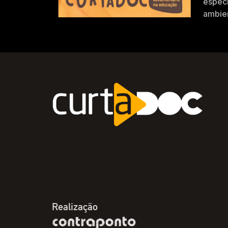
especi
ambien
Realização