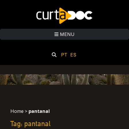
MENU
PT
ES
>
pantanal
Home
Tag: pantanal