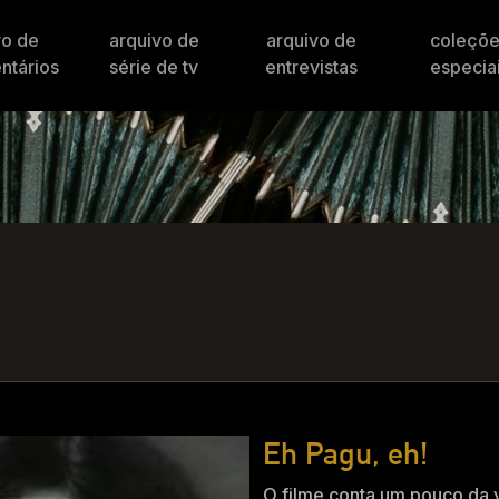
vo de
arquivo de
arquivo de
coleçõ
ntários
série de tv
entrevistas
especia
Eh Pagu, eh!
O filme conta um pouco da v