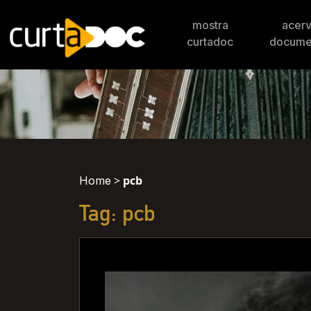
mostra
acer
curtadoc
docume
>
pcb
Home
Tag: pcb