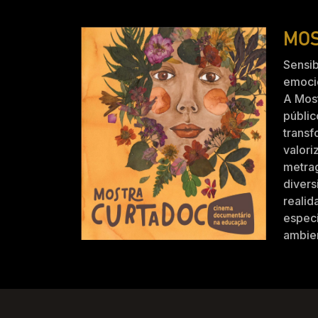
MOS
Sensib
emocio
A Mos
públic
trans
valori
metra
divers
realid
especi
ambien