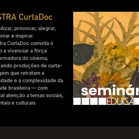
TRA CurtaDoc
ilizar, provocar, alegrar,
nar e inspirar.
tra CurtaDoc convida o
o a vivenciar a força
formadora do cinema,
zando produções de curta-
gem que retratam a
idade e a complexidade da
ade brasileira — com
al atenção a temas sociais,
tais e culturais.