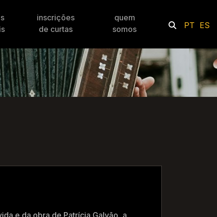
es
inscrições
quem
PT
ES
is
de curtas
somos
ida e da obra de Patrícia Galvão, a