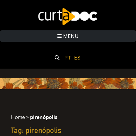
MENU
PT
ES
>
pirenópolis
Home
Tag: pirenópolis