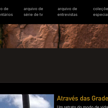
vo de
arquivo de
arquivo de
coleçõ
ntários
série de tv
entrevistas
especia
Através das Grad
Um retrato do modo de vida 