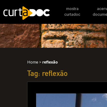
mostra
acer
curtadoc
docume
>
reflexão
Home
Tag: reflexão