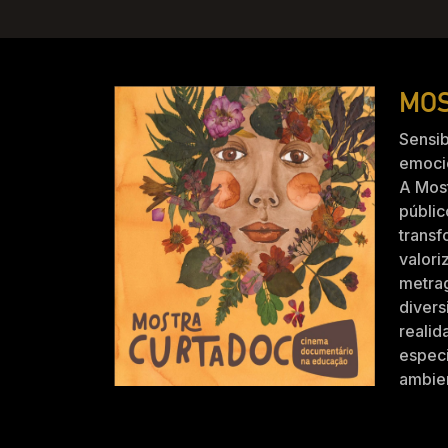
MOS
Sensib
emocio
A Mos
públic
trans
valori
metra
divers
realid
especi
ambien