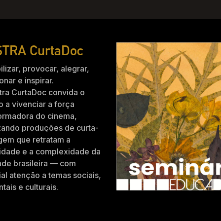
TRA CurtaDoc
ilizar, provocar, alegrar,
nar e inspirar.
tra CurtaDoc convida o
o a vivenciar a força
formadora do cinema,
zando produções de curta-
gem que retratam a
idade e a complexidade da
ade brasileira — com
al atenção a temas sociais,
tais e culturais.