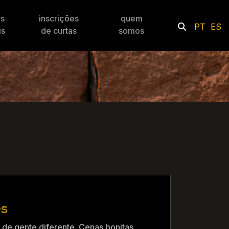
es
inscrições
quem
PT
ES
is
de curtas
somos
es
de gente diferente. Cenas bonitas,