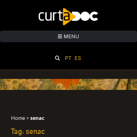
MENU
PT
ES
>
senac
Home
Tag: senac