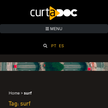
MENU
PT
ES
>
surf
Home
Tag: surf