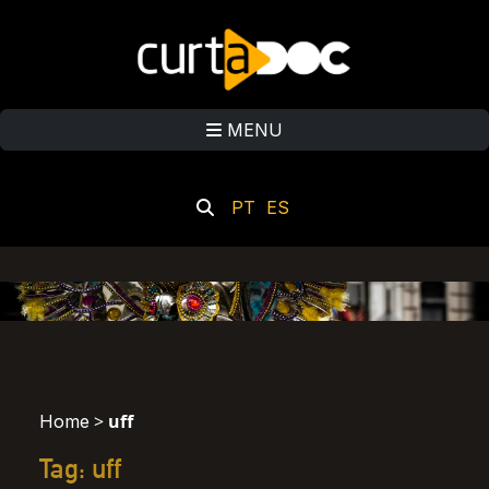
MENU
PT
ES
>
uff
Home
Tag: uff