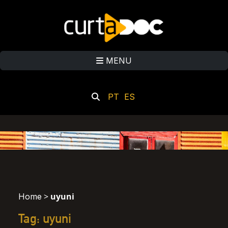
MENU
PT
ES
>
uyuni
Home
Tag: uyuni