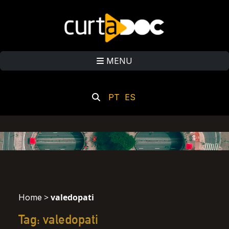
MENU
PT
ES
>
valedopati
Home
Tag: valedopati