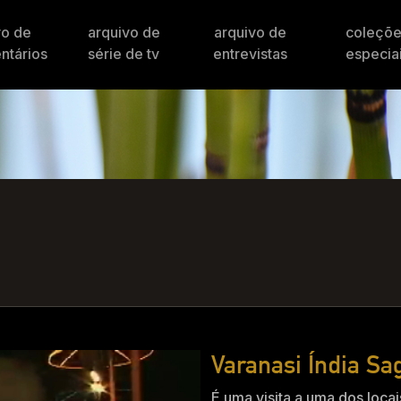
vo de
arquivo de
arquivo de
coleçõ
ntários
série de tv
entrevistas
especia
Varanasi Índia Sa
É uma visita a uma dos locai