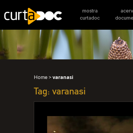
mostra
acer
curtadoc
docume
>
varanasi
Home
Tag: varanasi