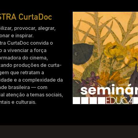
TRA CurtaDoc
ilizar, provocar, alegrar,
nar e inspirar.
tra CurtaDoc convida o
o a vivenciar a força
formadora do cinema,
zando produções de curta-
gem que retratam a
idade e a complexidade da
ade brasileira — com
al atenção a temas sociais,
tais e culturais.