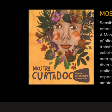
MOS
Sensib
emocio
A Mos
públic
trans
valori
metra
divers
realid
especi
ambien