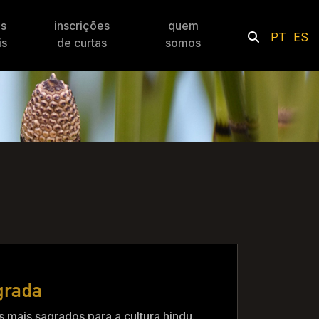
es
inscrições
quem
PT
ES
is
de curtas
somos
grada
s mais sagrados para a cultura hindu.