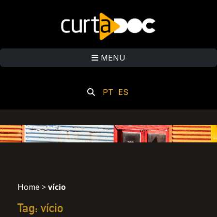
MENU
PT
ES
>
vício
Home
Tag: vício