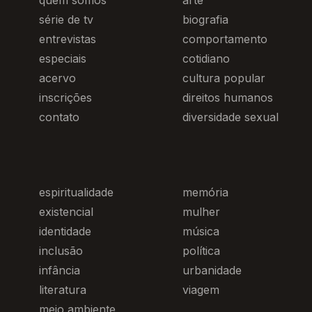
quem somos
arte
série de tv
biografia
entrevistas
comportamento
especiais
cotidiano
acervo
cultura popular
inscrições
direitos humanos
contato
diversidade sexual
espiritualidade
memória
existencial
mulher
identidade
música
inclusão
política
infância
urbanidade
literatura
viagem
meio ambiente