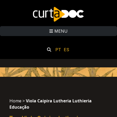
MENU
PT
ES
>
Viola Caipira Lutheria Luthieria
Home
Educação