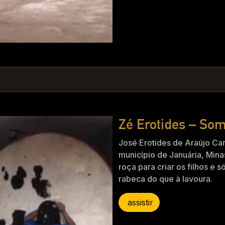
Zé Erotides – So
José Erotides de Araújo Car
município de Januária, Minas
roça para criar os filhos e 
rabeca do que à lavoura.
assistir