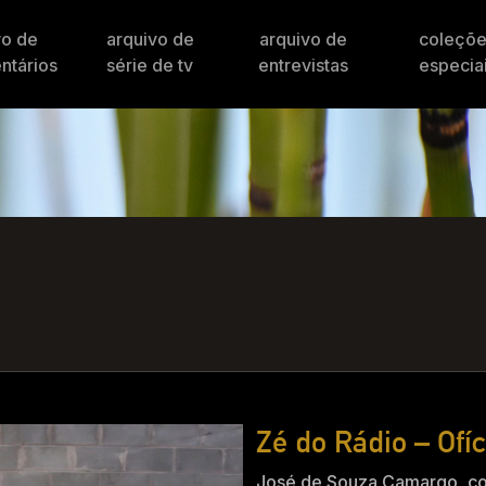
vo de
arquivo de
arquivo de
coleçõ
ntários
série de tv
entrevistas
especia
Zé do Rádio – Ofí
José de Souza Camargo, co