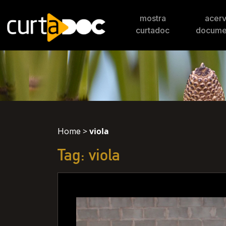
mostra
acer
curtadoc
docume
>
viola
Home
Tag: viola