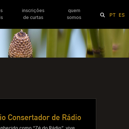
es
inscrições
quem
PT
ES
is
de curtas
somos
cio Consertador de Rádio
nhecido como “Zé do Rádio”, vive