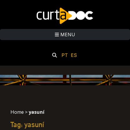
MENU
PT
ES
>
yasuní
Home
Tag: yasuní