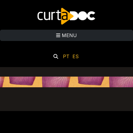
MENU
PT
ES