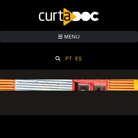
MENU
PT
ES