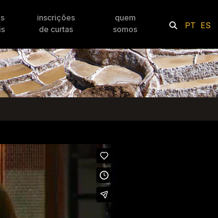
es
inscrições
quem
PT
ES
is
de curtas
somos