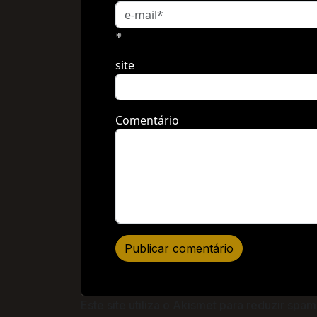
*
site
Comentário
Este site utiliza o Akismet para reduzir spam