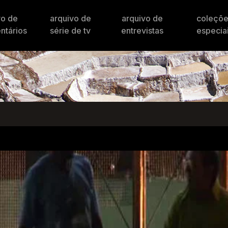
vo de
arquivo de
arquivo de
coleçõ
ntários
série de tv
entrevistas
especia