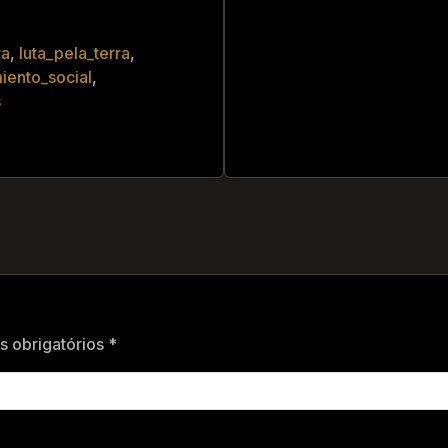
ra
,
luta_pela_terra
,
iento_social
,
s
 obrigatórios *