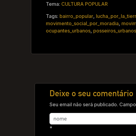
Tema:
CULTURA POPULAR
Tags:
bairro_popular
,
lucha_por_la_tier
movimento_social_por_moradia
,
movim
ocupantes_urbanos
,
posseiros_urbano
Deixe o seu comentário
Seu email não será publicado. Campos
*