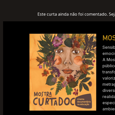
Este curta ainda não foi comentado. Sej
MOS
Sensib
emocio
A Mos
públic
trans
valori
metra
divers
realid
especi
ambien