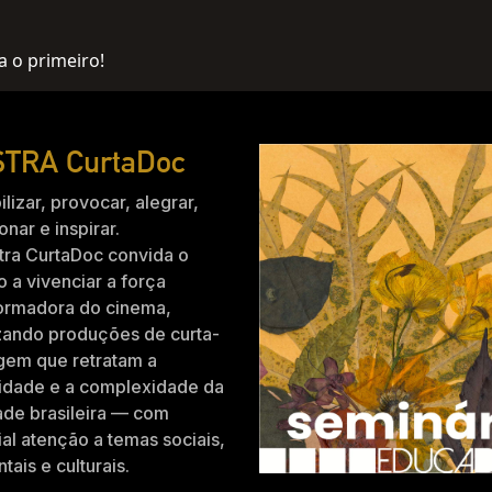
a o primeiro!
TRA CurtaDoc
ilizar, provocar, alegrar,
nar e inspirar.
tra CurtaDoc convida o
o a vivenciar a força
formadora do cinema,
zando produções de curta-
gem que retratam a
idade e a complexidade da
ade brasileira — com
al atenção a temas sociais,
tais e culturais.