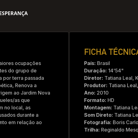
 ESPERANÇA
FICHA TÉCNIC
maiores ocupações
País:
Brasil
ntes do grupo de
Duração:
14'54"
 por terra passada
Diretor:
Tatiana Leal, 
ética, Renova a
Produtor:
Tatiana Leal
rigem ao Jardim Nova
Ano:
2010
queles/as que
Formato:
HD
 no local, as
Montagem:
Tatiana Le
usados durante a
Som Direto:
Tatiana L
ento em relação ao
Fotografia:
Boris Carl
Trilha:
Reginaldo Mesq