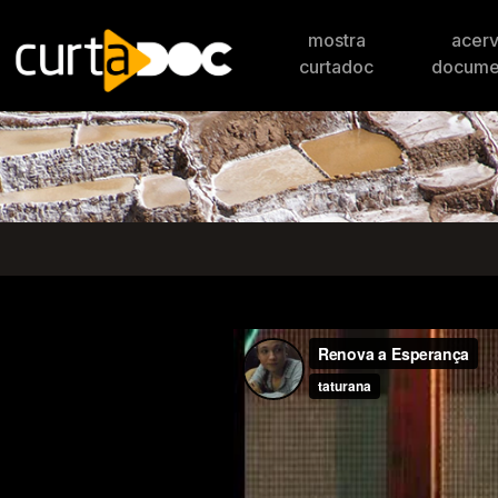
mostra
acer
curtadoc
docume