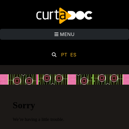
MENU
PT
ES