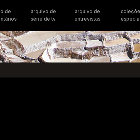
vo de
arquivo de
arquivo de
coleçõ
ntários
série de tv
entrevistas
especia