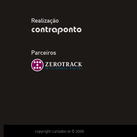
Realização
Parceiros
copyright curtadoc.tv © 2006