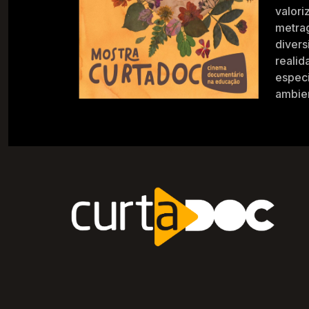
valori
metra
divers
realid
especi
ambien