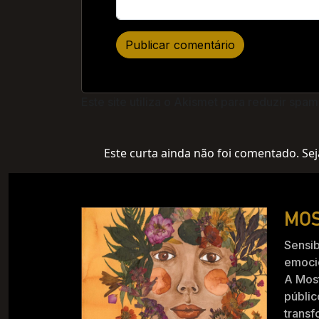
Este site utiliza o Akismet para reduzir spam
Este curta ainda não foi comentado. Sej
MOS
Sensib
emocio
A Mos
públic
trans