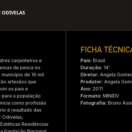
 ODIVELAS
FICHA TÉCNIC
tres carpinteiros e
País:
Brasil
canoas de pesca no
Duração:
14'
 município de 16 mil
Diretor:
Angela Gomes
 São artesãos que
Produtor:
Angela Gom
com os pais e
Ano:
2011
 para a população
Formato:
MINIDV
ência como profissão
Fotografia:
Bruno Assi
io é resultado das
r Odivelas,
Estéticas Residências
 da Fundação Nacional