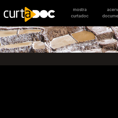
mostra
acer
curtadoc
docume