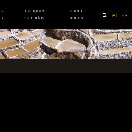
es
inscrições
quem
PT
ES
is
de curtas
somos