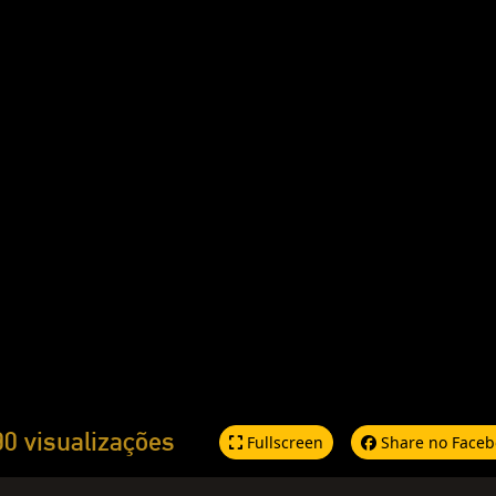
90 visualizações
Fullscreen
Share no Faceb